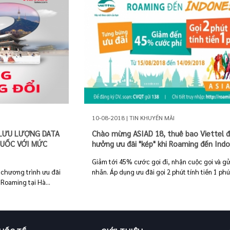
10-08-2018 | TIN KHUYẾN MÃI
 LƯU LƯỢNG DATA
Chào mừng ASIAD 18, thuê bao Viettel 
QUỐC VỚI MỨC
hưởng ưu đãi "kép" khi Roaming đến Indo
Giảm tới 45% cước gọi đi, nhận cuộc gọi và gửi
i chương trình ưu đãi
nhắn. Áp dụng ưu đãi gọi 2 phút tính tiền 1 phút
Roaming tại Hà...