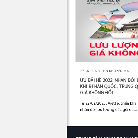
27-07-2023 | TIN KHUYẾN MÃI
ƯU ĐÃI HÈ 2023: NHÂN ĐÔI
KHI ĐI HÀN QUỐC, TRUNG 
GIÁ KHÔNG ĐỔI
Từ 27/07/2023, Viettel triển kha
nhân đôi lưu lượng các gói data 