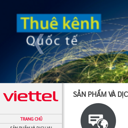
SẢN PHẨM VÀ DỊ
TRANG CHỦ
SẢN PHẨM VÀ DỊCH VỤ