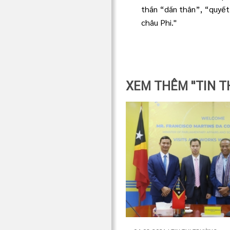
thần “dấn thân”, “quyết
châu Phi."
XEM THÊM "TIN T