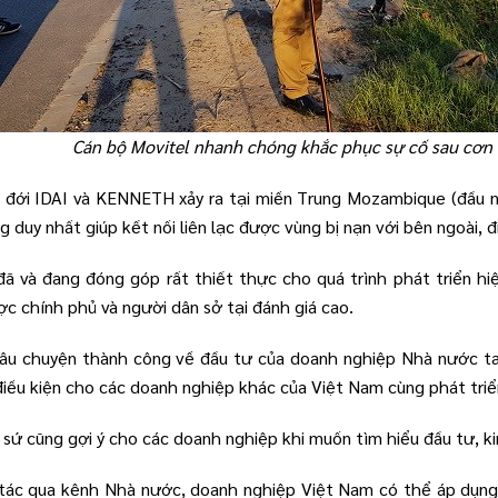
Cán bộ Movitel nhanh chóng khắc phục sự cố sau cơn 
ệt đới IDAI và KENNETH xảy ra tại miền Trung Mozambique (đầu 
 duy nhất giúp kết nối liên lạc được vùng bị nạn với bên ngoài, 
ã và đang đóng góp rất thiết thực cho quá trình phát triển h
c chính phủ và người dân sở tại đánh giá cao.
âu chuyện thành công về đầu tư của doanh nghiệp Nhà nước ta 
ều kiện cho các doanh nghiệp khác của Việt Nam cùng phát triển
i sứ cũng gợi ý cho các doanh nghiệp khi muốn tìm hiểu đầu tư, ki
ác qua kênh Nhà nước, doanh nghiệp Việt Nam có thể áp dụng 