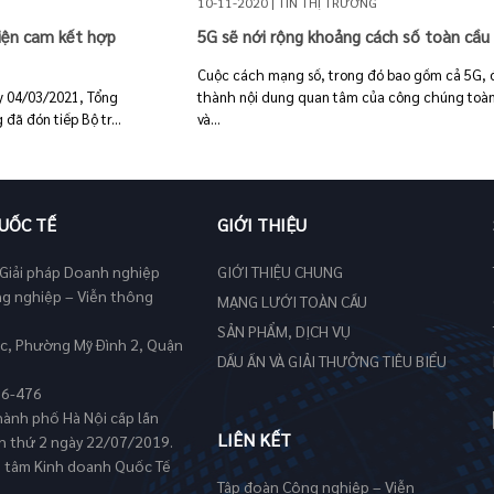
10-11-2020 | TIN THỊ TRƯỜNG
iện cam kết hợp
5G sẽ nới rộng khoảng cách số toàn cầu
Cuộc cách mạng số, trong đó bao gồm cả 5G, 
ày 04/03/2021, Tổng
thành nội dung quan tâm của công chúng toà
ã đón tiếp Bộ tr...
và...
UỐC TẾ
GIỚI THIỆU
 Giải pháp Doanh nghiệp
GIỚI THIỆU CHUNG
ng nghiệp – Viễn thông
MẠNG LƯỚI TOÀN CẦU
SẢN PHẨM, DỊCH VỤ
ực, Phường Mỹ Đình 2, Quận
DẤU ẤN VÀ GIẢI THƯỞNG TIÊU BIỂU
06-476
hành phố Hà Nội cấp lần
LIÊN KẾT
ần thứ 2 ngày 22/07/2019.
g tâm Kinh doanh Quốc Tế
Tập đoàn Công nghiệp – Viễn