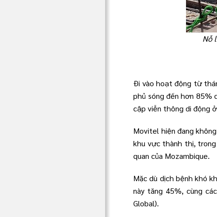
Nỗ l
Đi vào hoạt động từ thá
phủ sóng đến hơn 85% dâ
cập viễn thông di động 
Movitel hiện đang không
khu vực thành thị, tron
quan của Mozambique.
Mặc dù dịch bệnh khó kh
này tăng 45%, cùng các
Global).