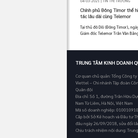
04-03-2021 | TIN THỊ TRƯỜNG
Chính phủ Đông Timor thể h
tác lâu dài cùng Telemor
Tại thủ đô Dili (Đông Timor), ng
Giám đốc Telemor Trần Văn Bằng đ
TRUNG TÂM KINH DOANH Q
Cơ quan chủ quản: Tổng Công ty
Viettel – Chi nhánh Tập đoàn Cô
Quân đội
Địa chỉ: Số 1, đường Trần Hữu D
Nam Từ Liêm, Hà Nội, Việt Nam
Mã số doanh nghiệp: 01001091
Cấp bởi Sở Kế hoạch và Đầu tư T
đầu ngày 26/09/2018, sửa đổi l
Chịu trách nhiệm nội dung: Trun