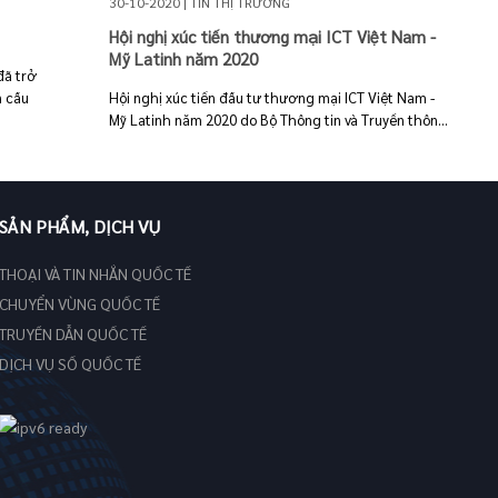
30-10-2020 | TIN THỊ TRƯỜNG
Hội nghị xúc tiến thương mại ICT Việt Nam -
Mỹ Latinh năm 2020
đã trở
n cầu
Hội nghị xúc tiến đầu tư thương mại ICT Việt Nam -
Mỹ Latinh năm 2020 do Bộ Thông tin và Truyền thôn...
SẢN PHẨM, DỊCH VỤ
THOẠI VÀ TIN NHẮN QUỐC TẾ
CHUYỂN VÙNG QUỐC TẾ
TRUYỀN DẪN QUỐC TẾ
DỊCH VỤ SỐ QUỐC TẾ