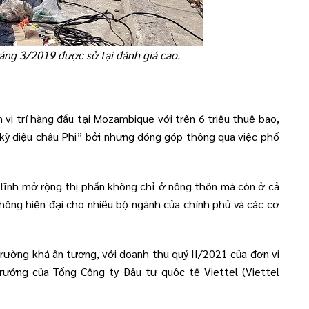
háng 3/2019 được sở tại đánh giá cao.
vị trí hàng đầu tại Mozambique với trên 6 triệu thuê bao,
 kỳ diệu châu Phi” bởi những đóng góp thông qua việc phổ
m lĩnh mở rộng thị phần không chỉ ở nông thôn mà còn ở cả
hông hiện đại cho nhiều bộ ngành của chính phủ và các cơ
trưởng khá ấn tượng, với doanh thu quý II/2021 của đơn vị
rưởng của Tổng Công ty Đầu tư quốc tế Viettel (Viettel