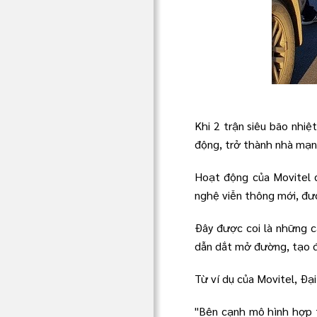
Khi 2 trận siêu bão nhi
động, trở thành nhà mạng
Hoạt động của Movitel đ
nghệ viễn thông mới, đượ
Đây được coi là những c
dẫn dắt mở đường, tạo đi
Từ ví dụ của Movitel, Đạ
"Bên cạnh mô hình hợp t